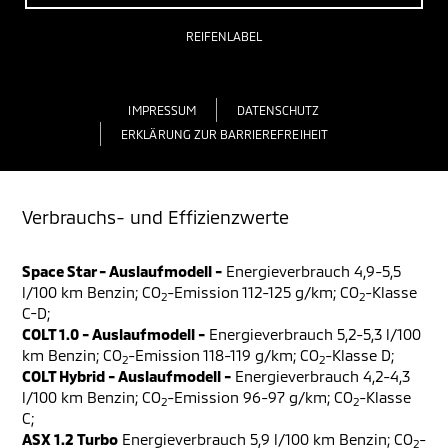
REIFENLABEL
IMPRESSUM
DATENSCHUTZ
ERKLÄRUNG ZUR BARRIEREFREIHEIT
Verbrauchs- und Effizienzwerte
Space Star - Auslaufmodell -
Energieverbrauch 4,9-5,5
l/100 km Benzin; CO
-Emission 112-125 g/km; CO
-Klasse
2
2
C-D;
COLT 1.0 - Auslaufmodell -
Energieverbrauch 5,2-5,3 l/100
km Benzin; CO
-Emission 118-119 g/km; CO
-Klasse D;
2
2
COLT Hybrid - Auslaufmodell -
Energieverbrauch 4,2-4,3
l/100 km Benzin; CO
-Emission 96-97 g/km; CO
-Klasse
2
2
C;
ASX 1.2 Turbo
Energieverbrauch 5,9 l/100 km Benzin; CO
-
2