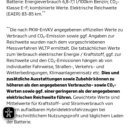
Batterie: Energieverbrauch 6,8-7,1 l/100km Benzin; CO
-
2
Klasse E-F; kombinierte Werte. Elektrische Reichweite
**
(EAER) 83-85 km.
**
Die nach PKW-EnVKV angegebenen offiziellen Werte zu
Verbrauch und CO₂-Emission sowie ggf. Angaben zur
Reichweite wurden nach dem vorgeschriebenen
Messverfahren WLTP ermittelt. Die tatsächlichen Werte
zum Verbrauch elektrischer Energie / Kraftstoff, ggf. zur
Reichweite und den CO₂-Emissionen hängen ab von
individueller Fahrweise, Straßen-, Verkehrs- und
Wetterbedingungen, Klimaanlageneinsatz etc.
Dies und
zusätzliche Ausstattungen sowie Zubehör können zu
höheren als den angegebenen Verbrauchs- sowie CO₂-
Werten sowie ggf. einer geringeren als der angegebenen
elektrischen Reichweite führen.
Gewichtete Werte sind
Mittelwerte für Kraftstoff- und Stromverbrauch von
extern aufladbaren Hybridelektrofahrzeugen bei
durchschnittlichem Nutzungsprofil und täglichem Laden
der Batterie.