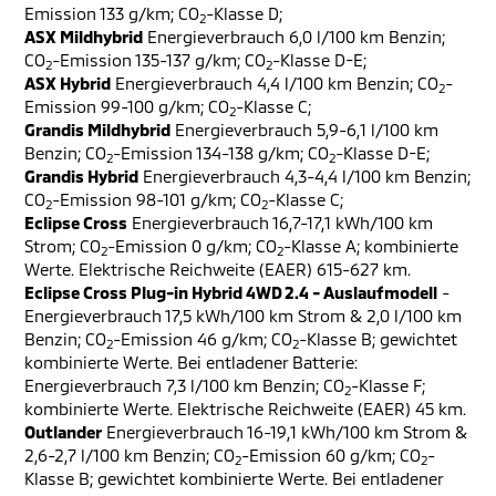
Emission 133 g/km; CO
-Klasse D;
2
ASX Mildhybrid
Energieverbrauch 6,0 l/100 km Benzin;
CO
-Emission 135-137 g/km; CO
-Klasse D-E;
2
2
ASX Hybrid
Energieverbrauch 4,4 l/100 km Benzin; CO
-
2
Emission 99-100 g/km; CO
-Klasse C;
2
Grandis Mildhybrid
Energieverbrauch 5,9-6,1 l/100 km
Benzin; CO
-Emission 134-138 g/km; CO
-Klasse D-E;
2
2
Grandis Hybrid
Energieverbrauch 4,3-4,4 l/100 km Benzin;
CO
-Emission 98-101 g/km; CO
-Klasse C;
2
2
Eclipse Cross
Energieverbrauch 16,7-17,1 kWh/100 km
Strom; CO
-Emission 0 g/km; CO
-Klasse A; kombinierte
2
2
Werte. Elektrische Reichweite (EAER) 615-627 km.
Eclipse Cross Plug-in Hybrid 4WD 2.4 - Auslaufmodell
-
Energieverbrauch 17,5 kWh/100 km Strom & 2,0 l/100 km
Benzin; CO
-Emission 46 g/km; CO
-Klasse B; gewichtet
2
2
kombinierte Werte. Bei entladener Batterie:
Energieverbrauch 7,3 l/100 km Benzin; CO
-Klasse F;
2
kombinierte Werte. Elektrische Reichweite (EAER) 45 km.
Outlander
Energieverbrauch 16-19,1 kWh/100 km Strom &
2,6-2,7 l/100 km Benzin; CO
-Emission 60 g/km; CO
-
2
2
Klasse B; gewichtet kombinierte Werte. Bei entladener