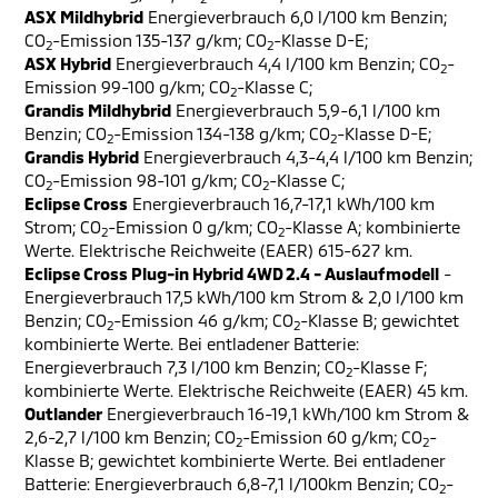
ASX Mildhybrid
Energieverbrauch 6,0 l/100 km Benzin;
CO
-Emission 135-137 g/km; CO
-Klasse D-E;
2
2
ASX Hybrid
Energieverbrauch 4,4 l/100 km Benzin; CO
-
2
Emission 99-100 g/km; CO
-Klasse C;
2
Grandis Mildhybrid
Energieverbrauch 5,9-6,1 l/100 km
Benzin; CO
-Emission 134-138 g/km; CO
-Klasse D-E;
2
2
Grandis Hybrid
Energieverbrauch 4,3-4,4 l/100 km Benzin;
CO
-Emission 98-101 g/km; CO
-Klasse C;
2
2
Eclipse Cross
Energieverbrauch 16,7-17,1 kWh/100 km
Strom; CO
-Emission 0 g/km; CO
-Klasse A; kombinierte
2
2
Werte. Elektrische Reichweite (EAER) 615-627 km.
Eclipse Cross Plug-in Hybrid 4WD 2.4 - Auslaufmodell
-
Energieverbrauch 17,5 kWh/100 km Strom & 2,0 l/100 km
Benzin; CO
-Emission 46 g/km; CO
-Klasse B; gewichtet
2
2
kombinierte Werte. Bei entladener Batterie:
Energieverbrauch 7,3 l/100 km Benzin; CO
-Klasse F;
2
kombinierte Werte. Elektrische Reichweite (EAER) 45 km.
Outlander
Energieverbrauch 16-19,1 kWh/100 km Strom &
2,6-2,7 l/100 km Benzin; CO
-Emission 60 g/km; CO
-
2
2
Klasse B; gewichtet kombinierte Werte. Bei entladener
Batterie: Energieverbrauch 6,8-7,1 l/100km Benzin; CO
-
2