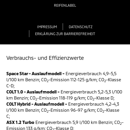
REIFENLABEL
IMPRESSUM
DATENSCHUTZ
ERKLÄRUNG ZUR BARRIEREFREIHEIT
Verbrauchs- und Effizienzwerte
Space Star - Auslaufmodell -
Energieverbrauch 4,9-5,5
l/100 km Benzin; CO
-Emission 112-125 g/km; CO
-Klasse
2
2
C-D;
COLT 1.0 - Auslaufmodell -
Energieverbrauch 5,2-5,3 l/100
km Benzin; CO
-Emission 118-119 g/km; CO
-Klasse D;
2
2
COLT Hybrid - Auslaufmodell -
Energieverbrauch 4,2-4,3
l/100 km Benzin; CO
-Emission 96-97 g/km; CO
-Klasse
2
2
C;
ASX 1.2 Turbo
Energieverbrauch 5,9 l/100 km Benzin; CO
-
2
Emission 133 g/km; CO
-Klasse D;
2