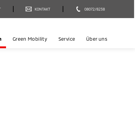
T
KONTAKT
08072/8238
n
Green Mobility
Service
Über uns