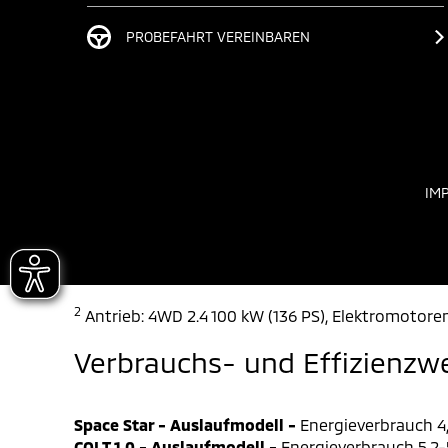
PROBEFAHRT VEREINBAREN
IM
2
Antrieb: 4WD 2.4 100 kW (136 PS), Elektromotoren
Verbrauchs- und Effizienzw
Space Star - Auslaufmodell -
Energieverbrauch 4,
COLT 1.0 - Auslaufmodell -
Energieverbrauch 5,2-5