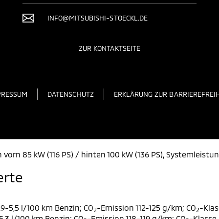
INFO@MITSUBISHI-STOECKL.DE
ZUR KONTAKTSEITE
PRESSUM
DATENSCHUTZ
ERKLÄRUNG ZUR BARRIEREFREIH
 vorn 85 kW (116 PS) / hinten 100 kW (136 PS), Systemleistu
erte
9-5,5 l/100 km Benzin; CO
-Emission 112-125 g/km; CO
-Klas
2
2
,3 l/100 km Benzin; CO
-Emission 118-119 g/km; CO
-Klasse 