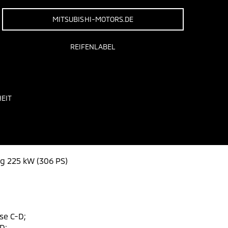
MITSUBISHI-MOTORS.DE
REIFENLABEL
EIT
ng 225 kW (306 PS)
se C-D;
D;