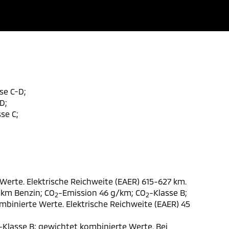
se C-D;
D;
se C;
Werte. Elektrische Reichweite (EAER) 615-627 km.
 km Benzin; CO
-Emission 46 g/km; CO
-Klasse B;
2
2
ombinierte Werte. Elektrische Reichweite (EAER) 45
-Klasse B; gewichtet kombinierte Werte. Bei