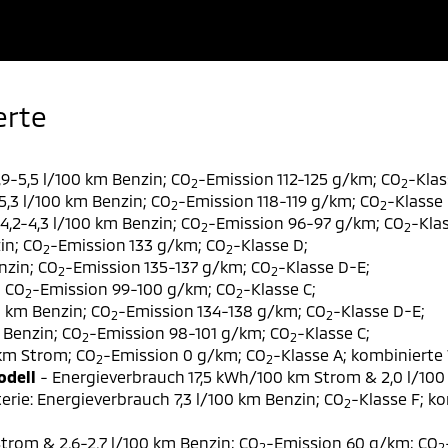
erte
9-5,5 l/100 km Benzin; CO
-Emission 112-125 g/km; CO
-Klas
2
2
,3 l/100 km Benzin; CO
-Emission 118-119 g/km; CO
-Klasse 
2
2
,2-4,3 l/100 km Benzin; CO
-Emission 96-97 g/km; CO
-Klas
2
2
in; CO
-Emission 133 g/km; CO
-Klasse D;
2
2
nzin; CO
-Emission 135-137 g/km; CO
-Klasse D-E;
2
2
; CO
-Emission 99-100 g/km; CO
-Klasse C;
2
2
0 km Benzin; CO
-Emission 134-138 g/km; CO
-Klasse D-E;
2
2
 Benzin; CO
-Emission 98-101 g/km; CO
-Klasse C;
2
2
 km Strom; CO
-Emission 0 g/km; CO
-Klasse A; kombinierte 
2
2
odell
- Energieverbrauch 17,5 kWh/100 km Strom & 2,0 l/100
erie: Energieverbrauch 7,3 l/100 km Benzin; CO
-Klasse F; k
2
trom & 2,6-2,7 l/100 km Benzin; CO
-Emission 60 g/km; CO
2
2