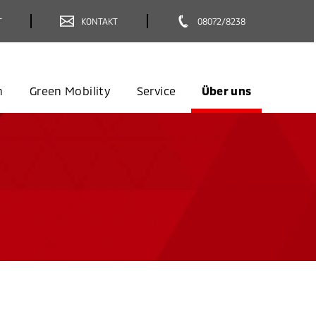
T
KONTAKT
08072/8238
n
Green Mobility
Service
Über uns