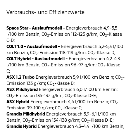
Verbrauchs- und Effizienzwerte
Space Star - Auslaufmodell -
Energieverbrauch 4,9-5,5
l/100 km Benzin; CO
-Emission 112-125 g/km; CO
-Klasse
2
2
C-D;
COLT 1.0 - Auslaufmodell -
Energieverbrauch 5,2-5,3 l/100
km Benzin; CO
-Emission 118-119 g/km; CO
-Klasse D;
2
2
COLT Hybrid - Auslaufmodell -
Energieverbrauch 4,2-4,3
l/100 km Benzin; CO
-Emission 96-97 g/km; CO
-Klasse
2
2
C;
ASX 1.2 Turbo
Energieverbrauch 5,9 l/100 km Benzin; CO
-
2
Emission 133 g/km; CO
-Klasse D;
2
ASX Mildhybrid
Energieverbrauch 6,0 l/100 km Benzin;
CO
-Emission 135-137 g/km; CO
-Klasse D-E;
2
2
ASX Hybrid
Energieverbrauch 4,4 l/100 km Benzin; CO
-
2
Emission 99-100 g/km; CO
-Klasse C;
2
Grandis Mildhybrid
Energieverbrauch 5,9-6,1 l/100 km
Benzin; CO
-Emission 134-138 g/km; CO
-Klasse D-E;
2
2
Grandis Hybrid
Energieverbrauch 4,3-4,4 l/100 km Benzin;