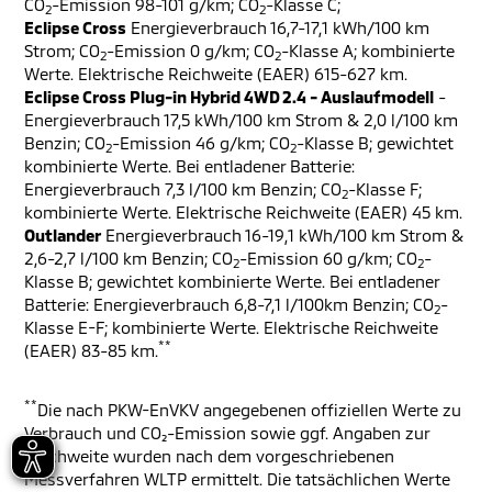
CO
-Emission 98-101 g/km; CO
-Klasse C;
2
2
Eclipse Cross
Energieverbrauch 16,7-17,1 kWh/100 km
Strom; CO
-Emission 0 g/km; CO
-Klasse A; kombinierte
2
2
Werte. Elektrische Reichweite (EAER) 615-627 km.
Eclipse Cross Plug-in Hybrid 4WD 2.4 - Auslaufmodell
-
Energieverbrauch 17,5 kWh/100 km Strom & 2,0 l/100 km
Benzin; CO
-Emission 46 g/km; CO
-Klasse B; gewichtet
2
2
kombinierte Werte. Bei entladener Batterie:
Energieverbrauch 7,3 l/100 km Benzin; CO
-Klasse F;
2
kombinierte Werte. Elektrische Reichweite (EAER) 45 km.
Outlander
Energieverbrauch 16-19,1 kWh/100 km Strom &
2,6-2,7 l/100 km Benzin; CO
-Emission 60 g/km; CO
-
2
2
Klasse B; gewichtet kombinierte Werte. Bei entladener
Batterie: Energieverbrauch 6,8-7,1 l/100km Benzin; CO
-
2
Klasse E-F; kombinierte Werte. Elektrische Reichweite
**
(EAER) 83-85 km.
**
Die nach PKW-EnVKV angegebenen offiziellen Werte zu
Verbrauch und CO₂-Emission sowie ggf. Angaben zur
Reichweite wurden nach dem vorgeschriebenen
Messverfahren WLTP ermittelt. Die tatsächlichen Werte